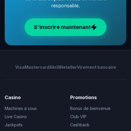
responsable.
S'inscrire maintenant
Visa
Mastercard
Skrill
Neteller
Virement bancaire
Casino
Promotions
Machines à sous
Bonus de bienvenue
Live Casino
Club VIP
Jackpots
Cashback