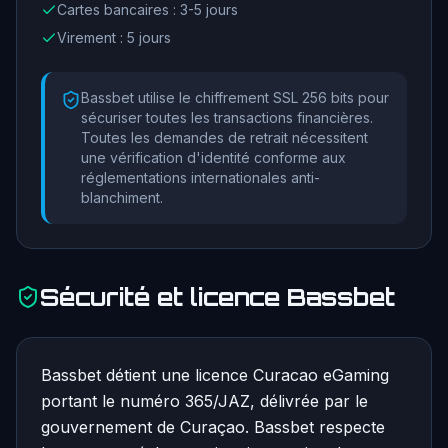
Cartes bancaires : 3-5 jours
Virement : 5 jours
Bassbet utilise le chiffrement SSL 256 bits pour
sécuriser toutes les transactions financières.
Toutes les demandes de retrait nécessitent
une vérification d'identité conforme aux
réglementations internationales anti-
blanchiment.
Sécurité et licence Bassbet
Bassbet détient une licence Curacao eGaming
portant le numéro 365/JAZ, délivrée par le
gouvernement de Curaçao. Bassbet respecte