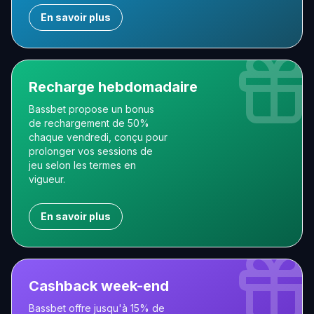
En savoir plus
Recharge hebdomadaire
Bassbet propose un bonus
de rechargement de 50%
chaque vendredi, conçu pour
prolonger vos sessions de
jeu selon les termes en
vigueur.
En savoir plus
Cashback week-end
Bassbet offre jusqu'à 15% de