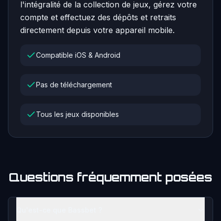
l'intégralité de la collection de jeux, gérez votre
compte et effectuez des dépôts et retraits
directement depuis votre appareil mobile.
Compatible iOS & Android
Pas de téléchargement
Tous les jeux disponibles
Questions fréquemment posées
Qu'est-ce que Bassbet ?