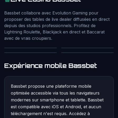
Bassbet collabore avec Evolution Gaming pour
proposer des tables de live dealer diffusées en direct
depuis des studios professionnels. Profitez de
Lightning Roulette, Blackjack en direct et Baccarat
Barber Shop Uncut
Piggy Riches Megaways
Bigger Bass Blizzard
avec de vrais croupiers.
Christmas Catch
Coins Of Fortune
€1 - €5 000
€5 - €10 000
€1 - €3 000
€0.50 - €2 000
EN DIRECT
EN DIRECT
EN DIRECT
EN DIRECT
Expérience mobile Bassbet
Bassbet propose une plateforme mobile
optimisée accessible via tous les navigateurs
modernes sur smartphone et tablette. Bassbet
est compatible avec iOS et Android, et aucun
téléchargement n'est requis. Accédez à