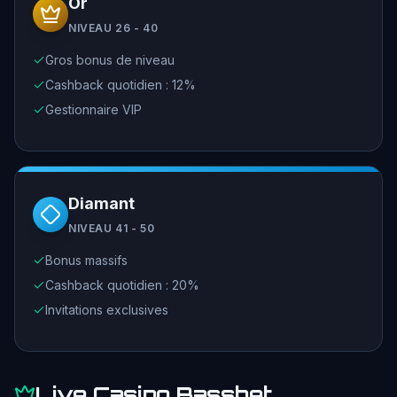
Or
NIVEAU 26 - 40
Gros bonus de niveau
Cashback quotidien : 12%
Gestionnaire VIP
Diamant
NIVEAU 41 - 50
Bonus massifs
Cashback quotidien : 20%
Invitations exclusives
Live Casino Bassbet