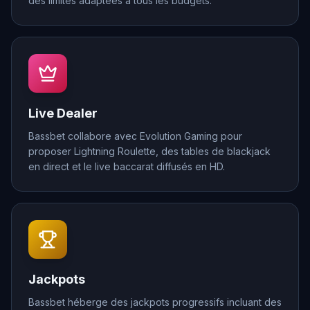
des limites adaptées à tous les budgets.
Live Dealer
Bassbet collabore avec Evolution Gaming pour
proposer Lightning Roulette, des tables de blackjack
en direct et le live baccarat diffusés en HD.
Jackpots
Bassbet héberge des jackpots progressifs incluant des