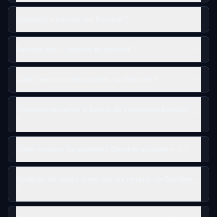
Comment s'inscrire sur Bassbet ?
Bassbet est-il licencié et sécurisé ?
Quels jeux sont disponibles sur Bassbet ?
Comment réclamer le bonus de bienvenue Bassbet
?
Quels moyens de paiement Bassbet accepte-t-il ?
Combien de temps prennent les retraits sur Bassbet
?